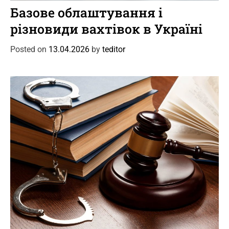
a
Базове облаштування і
t
різновиди вахтівок в Україні
e
g
Posted on
13.04.2026
by
teditor
o
r
i
e
s
C
Новини
Події
a
Кримінальний адвокат: коли