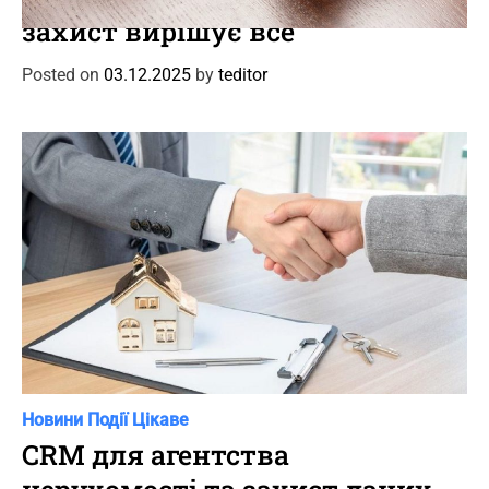
t
захист вирішує все
e
g
Posted on
03.12.2025
by
teditor
o
r
i
e
s
C
Новини
Події
Цікаве
a
CRM для агентства
t