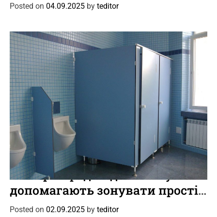
дотримуватися кутового
g
Posted on
04.09.2025
by
teditor
o
позиціонування установки
r
для точного проходження
i
арматури
e
s
C
Новини
Цікаве
a
Як перегородки для санвузлів
t
допомагають зонувати простір
e
і знизити рівень шуму в
g
Posted on
02.09.2025
by
teditor
o