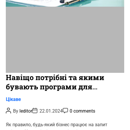
i
m
e
Навіщо потрібні та якими
бувають програми для
ріелторів?
C
Цікаве
a
P
P
P
By
leditor
22.01.2024
0 comments
t
o
o
o
s
s
s
e
t
t
t
Як правило, будь-який бізнес працює на запит
g
A
D
C