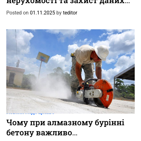
нерухомості та захист даних
e
клієнтів
g
Posted on
01.11.2025
by
teditor
o
r
i
e
s
C
Новини
Події
Цікаве
a
Чому при алмазному бурінні
t
бетону важливо
e