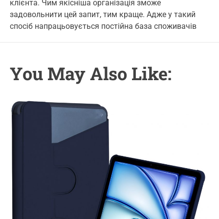
клієнта. Чим якісніша організація зможе
u
a
o
o
t
t
m
задовольнити цей запит, тим краще. Адже у такий
r
h
e
m
спосіб напрацьовується постійна база споживачів
o
e
i
r
n
e
t
s
You May Also Like: