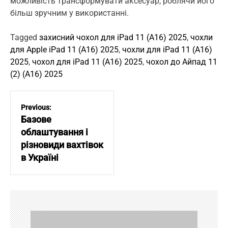
можливість трансформувати аксесуар, роблячи його
більш зручним у використанні.
Tagged
захисний чохол для iPad 11 (A16) 2025
,
чохли
для Apple iPad 11 (A16) 2025
,
чохли для iPad 11 (A16)
2025
,
чохол для iPad 11 (A16) 2025
,
чохол до Айпад 11
(2) (A16) 2025
Н
а
Previous:
в
Базове
і
облаштування і
г
різновиди вахтівок
а
в Україні
ц
і
я
з
а