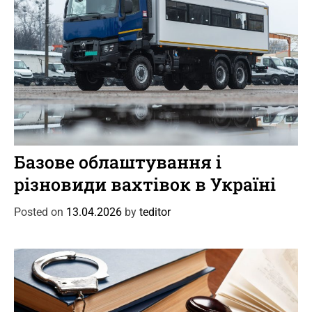
C
Новини
Цікаве
a
Базове облаштування і
t
різновиди вахтівок в Україні
e
g
Posted on
13.04.2026
by
teditor
o
r
i
e
s