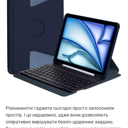
i
m
a
t
e
d
r
e
a
d
t
i
m
e
Різноманітні гаджети сьогодні просто заполонили
простір. І це недаремно, адже вони дозволяють
оперативно вирішувати безліч щоденних завдань.