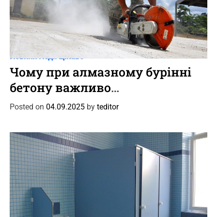
C
Новини
Події
Цікаве
a
Чому при алмазному бурінні
t
бетону важливо
e
дотримуватися кутового
g
Posted on
04.09.2025
by
teditor
o
позиціонування установки
r
для точного проходження
i
арматури
e
s