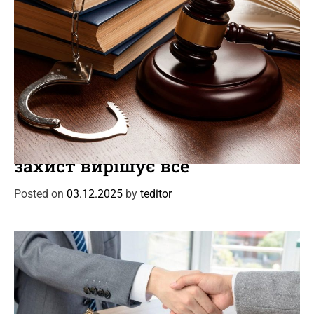
C
Новини
Події
a
Кримінальний адвокат: коли
t
захист вирішує все
e
g
Posted on
03.12.2025
by
teditor
o
r
i
e
s