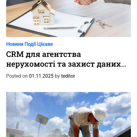
C
Новини
Події
Цікаве
a
CRM для агентства
t
нерухомості та захист даних
e
клієнтів
g
Posted on
01.11.2025
by
teditor
o
r
i
e
s