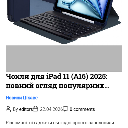
i
m
e
Чохли для iPad 11 (A16) 2025:
повний огляд популярних
новинок
C
Новини
Цікаве
a
P
P
P
By
editors
22.04.2026
0 comments
t
o
o
o
s
s
s
e
t
t
t
Різноманітні гаджети сьогодні просто заполонили
g
A
D
C