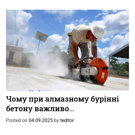
r
i
e
s
C
Новини
Події
Цікаве
a
Чому при алмазному бурінні
t
бетону важливо
e
дотримуватися кутового
g
Posted on
04.09.2025
by
teditor
o
позиціонування установки
r