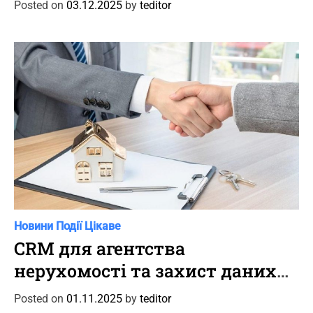
Posted on
03.12.2025
by
teditor
o
r
i
e
s
C
Новини
Події
Цікаве
a
CRM для агентства
t
нерухомості та захист даних
e
клієнтів
g
Posted on
01.11.2025
by
teditor
o