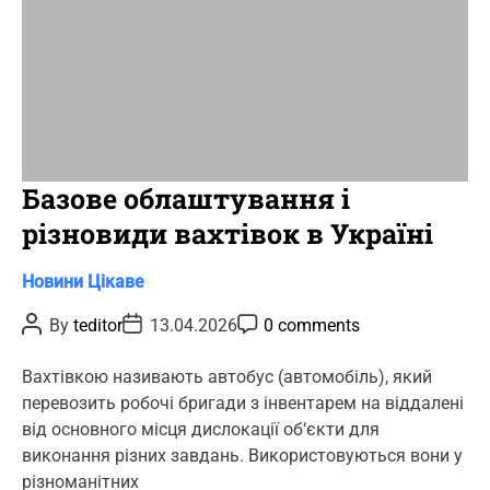
Базове облаштування і
різновиди вахтівок в Україні
C
Новини
Цікаве
a
P
P
P
By
teditor
13.04.2026
0 comments
t
o
o
o
s
s
s
e
t
t
t
Вахтівкою називають автобус (автомобіль), який
g
A
D
C
перевозить робочі бригади з інвентарем на віддалені
u
a
o
o
t
t
m
від основного місця дислокації об‘єкти для
r
h
e
m
виконання різних завдань. Використовуються вони у
o
e
i
r
n
різноманітних