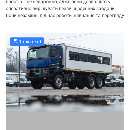
простір. І це недаремно, адже вони дозволяють
u
a
o
o
t
t
m
оперативно вирішувати безліч щоденних завдань.
r
h
e
m
Вони незамінні під час роботи, навчання та перегляду
o
e
i
r
n
e
t
s
E
1 min read
s
t
i
m
a
t
e
d
r
e
a
d
t
i
m
e