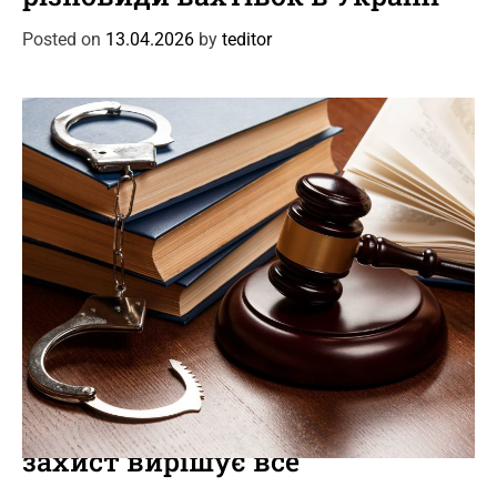
e
g
Posted on
13.04.2026
by
teditor
o
r
i
e
s
C
Новини
Події
a
Кримінальний адвокат: коли
t
захист вирішує все
e
g