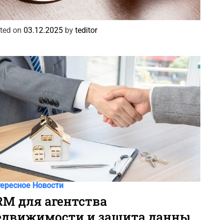
ащита решает все
ted on
03.12.2025
by
teditor
ересное
Новости
RM для агентства
едвижимости и защита данных