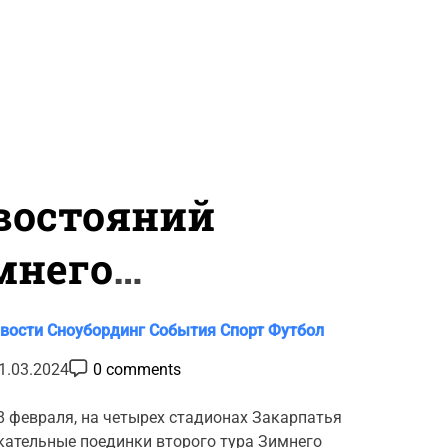
востояний
мнего
вости
Сноубординг
События
Спорт
Футбол
по футболу
P
1.03.2024
0 comments
o
s
t
18 февраля, на четырех стадионах Закарпатья
C
кательные поединки второго тура Зимнего
o