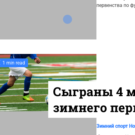
o
t
t
первенства по фу
r
h
e
o
i
r
e
s
1 min read
Сыграны 4 
зимнего пер
C
Зимний спорт
Но
a