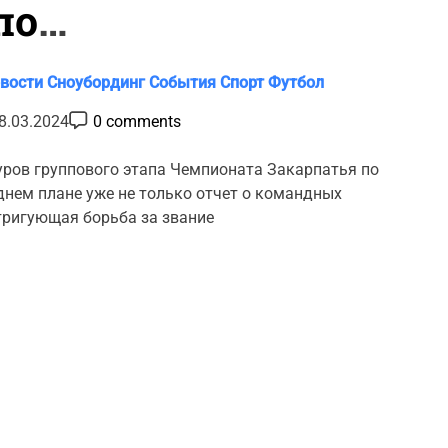
по
вости
Сноубординг
События
Спорт
Футбол
ая гонка
P
8.03.2024
0 comments
o
s
t
уров группового этапа Чемпионата Закарпатья по
C
днем плане уже не только отчет о командных
o
m
нтригующая борьба за звание
m
e
n
t