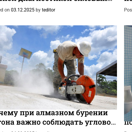
e
лов
к
g
ed on
03.12.2025
by
teditor
Pos
o
r
i
e
s
C
ресное
Новости
Инт
a
чему при алмазном бурении
К
t
тона важно соблюдать угловое
п
e
зиционирование установки
п
g