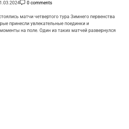
P
1.03.2024
0 comments
o
s
t
стоялись матчи четвертого тура Зимнего первенства
C
орые принесли увлекательные поединки и
o
m
оменты на поле. Один из таких матчей развернулся
m
e
n
t