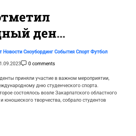
отметил
ный день
го спорта:
т
Новости
Сноубординг
События
Спорт
Футбол
забег для
P
1.09.2023
0 comments
o
s
t
денты приняли участие в важном мероприятии,
C
ждународному дню студенческого спорта.
o
m
торое состоялось возле Закарпатского областного
m
 и юношеского творчества, собрало студентов
e
n
t