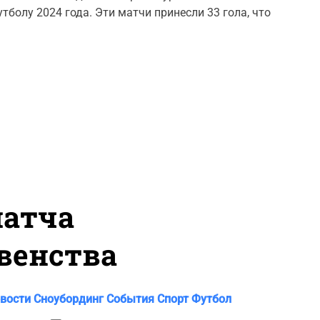
m
тболу 2024 года. Эти матчи принесли 33 гола, что
m
e
n
t
матча
венства
вости
Сноубординг
События
Спорт
Футбол