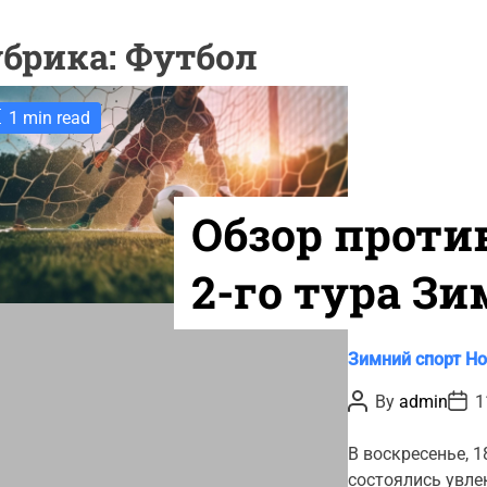
убрика:
Футбол
1 min read
Обзор проти
2-го тура Зи
первенства
C
Зимний спорт
Но
a
Закарпатья 
P
P
By
admin
1
t
o
o
s
s
e
t
t
В воскресенье, 
g
A
D
состоялись увле
u
a