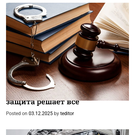
i
e
s
C
Интересное
Новости
a
Уголовный адвокат: когда
t
защита решает все
e
g
Posted on
03.12.2025
by
teditor
o
r
i