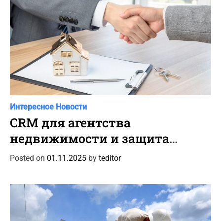
s
C
Интересное
Новости
a
CRM для агентства
t
недвижимости и защита
e
данных клиентов
g
Posted on
01.11.2025
by
teditor
o
r
i
e
s