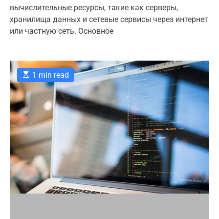
t
t
m
вычислительные ресурсы, такие как серверы,
r
h
e
m
хранилища данных и сетевые сервисы через интернет
o
e
i
r
n
или частную сеть. Основное
e
t
s
E
1 min read
s
t
i
m
a
t
e
d
r
e
a
d
t
i
m
e