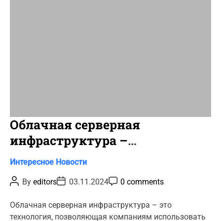
m
e
Облачная серверная
инфраструктура –
преимущества для
C
Интересное
Новости
предприятий
a
P
P
P
By
editors
03.11.2024
0 comments
t
o
o
o
s
s
s
e
t
t
t
Облачная серверная инфраструктура – это
g
A
D
C
технология, позволяющая компаниям использовать
u
a
o
o