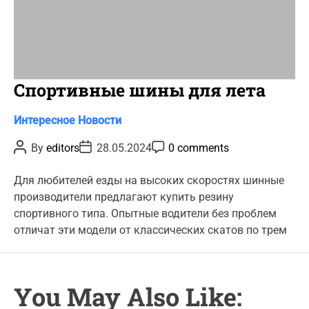
Спортивные шины для лета
C
Интересное
Новости
a
P
P
P
By
editors
28.05.2024
0 comments
t
o
o
o
s
s
s
e
t
t
t
Для любителей езды на высоких скоростях шинные
g
A
D
C
производители предлагают купить резину
u
a
o
o
t
t
m
спортивного типа. Опытные водители без проблем
r
h
e
m
отличат эти модели от классических скатов по трем
o
e
i
r
n
e
t
s
You May Also Like: