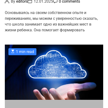
P
P
P
By
editors
12.01.2025
0 comments
t
o
o
o
s
s
s
e
t
t
t
Основываясь на своем собственном опыте и
g
A
D
C
переживаниях, мы можем с уверенностью сказать,
u
a
o
o
t
t
m
что школа занимает одно из важнейших мест в
r
h
e
m
жизни ребенка. Она помогает формировать
o
e
i
r
n
e
t
s
E
1 min read
s
t
i
m
a
t
e
d
r
e
a
d
t
i