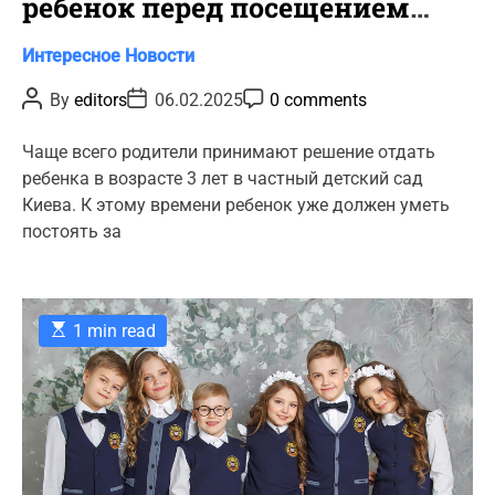
ребенок перед посещением
частного детского садика в
C
Интересное
Новости
Киеве?
a
P
P
P
By
editors
06.02.2025
0 comments
t
o
o
o
s
s
s
e
t
t
t
Чаще всего родители принимают решение отдать
g
A
D
C
ребенка в возрасте 3 лет в частный детский сад
u
a
o
o
t
t
m
Киева. К этому времени ребенок уже должен уметь
r
h
e
m
постоять за
o
e
i
r
n
e
t
s
E
1 min read
s
t
i
m
a
t
e
d
r