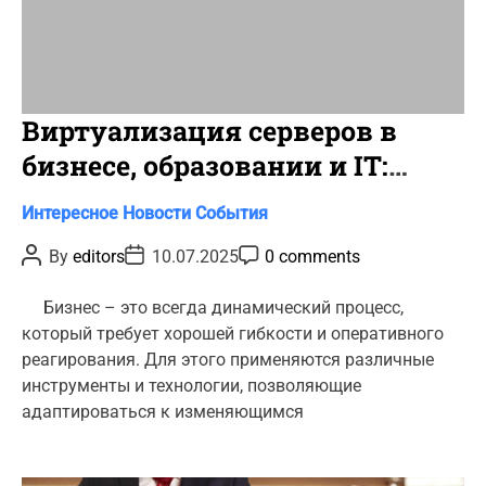
Виртуализация серверов в
бизнесе, образовании и IT:
зачем это нужно и как
C
Интересное
Новости
События
работает?
a
P
P
P
By
editors
10.07.2025
0 comments
t
o
o
o
s
s
s
e
t
t
t
Бизнес – это всегда динамический процесс,
g
A
D
C
который требует хорошей гибкости и оперативного
u
a
o
o
t
t
m
реагирования. Для этого применяются различные
r
h
e
m
инструменты и технологии, позволяющие
o
e
i
r
n
адаптироваться к изменяющимся
e
t
s