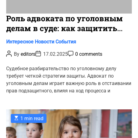
Роль адвоката по уголовным
делам в суде: как защитить
свои права
C
Интересное
Новости
События
a
P
P
P
By
editors
17.02.2025
0 comments
t
o
o
o
s
s
s
e
t
t
t
Судебное разбирательство по уголовному делу
g
A
D
C
требует четкой стратегии защиты. Адвокат по
u
a
o
o
t
t
m
уголовным делам играет важную роль в отстаивании
r
h
e
m
прав подзащитного, влияя на ход процесса и
o
e
i
r
n
e
t
s
E
1 min read
s
t
i
m