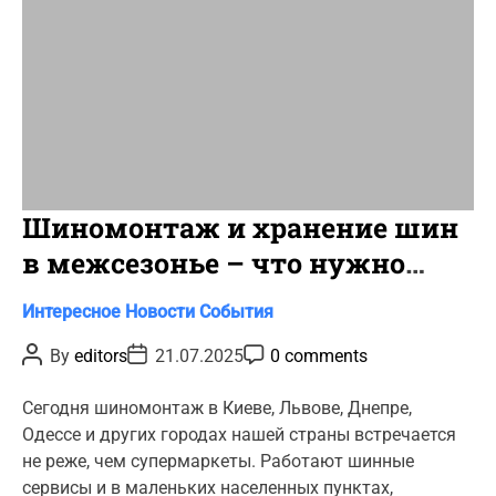
Шиномонтаж и хранение шин
в межсезонье – что нужно
знать
C
Интересное
Новости
События
a
P
P
P
By
editors
21.07.2025
0 comments
t
o
o
o
s
s
s
e
t
t
t
Сегодня шиномонтаж в Киеве, Львове, Днепре,
g
A
D
C
Одессе и других городах нашей страны встречается
u
a
o
o
t
t
m
не реже, чем супермаркеты. Работают шинные
r
h
e
m
сервисы и в маленьких населенных пунктах,
o
e