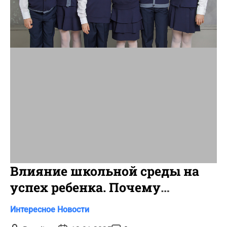
e
a
d
t
i
m
e
Влияние школьной среды на
успех ребенка. Почему
атмосфера в частных школах
C
Интересное
Новости
Киева так важна?
a