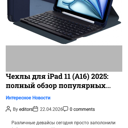
i
m
e
Чехлы для iPad 11 (A16) 2025:
полный обзор популярных
новинок
C
Интересное
Новости
a
P
P
P
By
editors
22.04.2026
0 comments
t
o
o
o
s
s
s
e
t
t
t
Различные девайсы сегодня просто заполонили
g
A
D
C