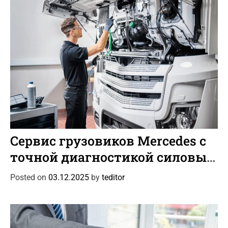
e
s
C
Интересное
Новости
a
Сервис грузовиков Mercedes с
t
точной диагностикой силовых
e
узлов
g
Posted on
03.12.2025
by
teditor
o
r
i
e