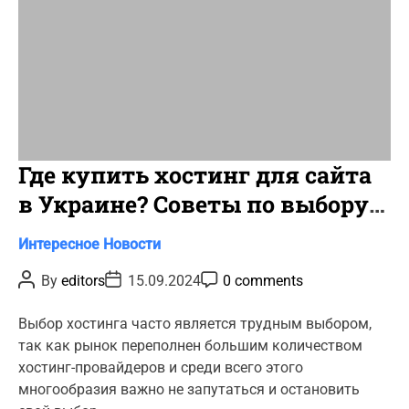
Где купить хостинг для сайта
в Украине? Советы по выбору
хостинг провайдера
C
Интересное
Новости
a
P
P
P
By
editors
15.09.2024
0 comments
t
o
o
o
s
s
s
e
t
t
t
Выбор хостинга часто является трудным выбором,
g
A
D
C
так как рынок переполнен большим количеством
u
a
o
o
t
t
m
хостинг-провайдеров и среди всего этого
r
h
e
m
многообразия важно не запутаться и остановить
o
e
i
r
n