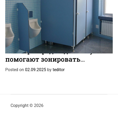
C
Интересное
Новости
События
a
Как перегородки для санузлов
t
помогают зонировать
e
пространство и снизить
g
Posted on
02.09.2025
by
teditor
o
уровень шума в общественных
r
помещениях
i
e
s
Copyright © 2026