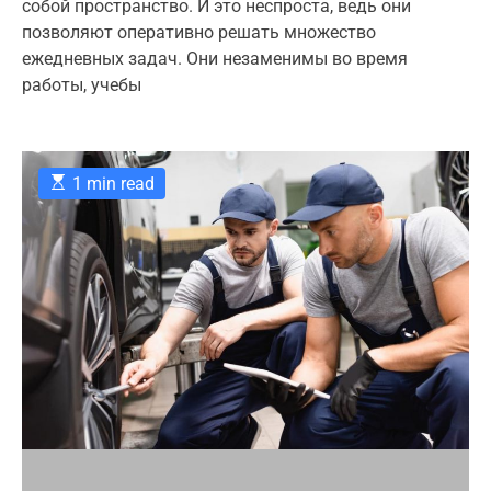
собой пространство. И это неспроста, ведь они
u
a
o
o
t
t
m
позволяют оперативно решать множество
r
h
e
m
ежедневных задач. Они незаменимы во время
o
e
i
r
n
работы, учебы
e
t
s
E
1 min read
s
t
i
m
a
t
e
d
r
e
a
d
t
i
m
e