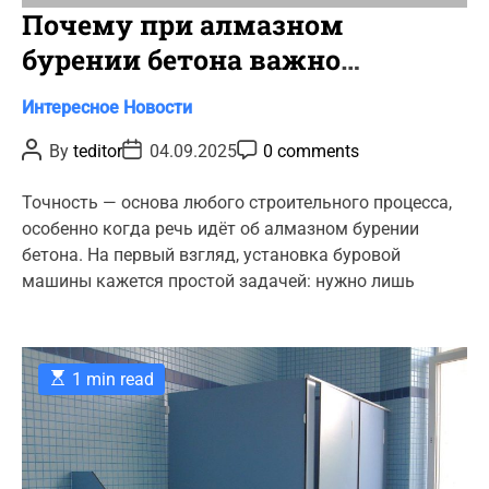
Почему при алмазном
бурении бетона важно
соблюдать угловое
C
Интересное
Новости
позиционирование установки
a
P
P
P
By
teditor
04.09.2025
0 comments
для точного прохождения
t
o
o
o
s
s
s
e
арматуры
t
t
t
Точность — основа любого строительного процесса,
g
A
D
C
особенно когда речь идёт об алмазном бурении
u
a
o
o
t
t
m
бетона. На первый взгляд, установка буровой
r
h
e
m
машины кажется простой задачей: нужно лишь
o
e
i
r
n
e
t
s
E
1 min read
s
t
i
m
a
t