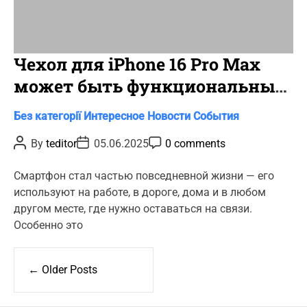
Чехол для iPhone 16 Pro Max
может быть функциональным
и стильным одновременно
C
Без категорії
Интересное
Новости
События
a
P
P
P
By
teditor
05.06.2025
0 comments
t
o
o
o
s
s
s
e
t
t
t
Смартфон стал частью повседневной жизни — его
g
A
D
C
используют на работе, в дороге, дома и в любом
u
a
o
o
t
t
m
другом месте, где нужно оставаться на связи.
r
h
e
m
Особенно это
o
e
i
r
n
e
t
Н
s
а
←
Older Posts
в
и