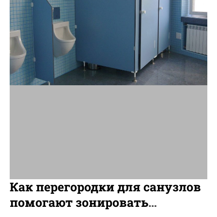
e
d
r
e
a
d
t
i
m
e
Как перегородки для санузлов
помогают зонировать