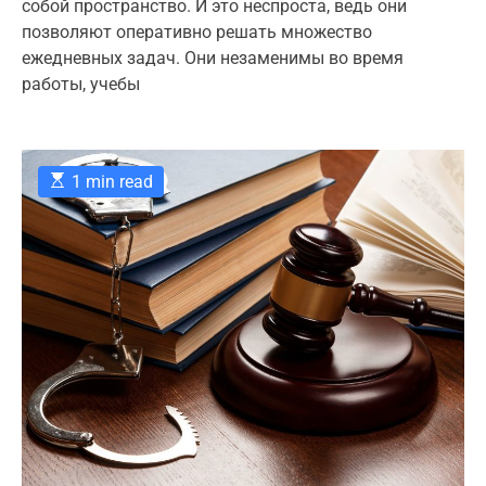
собой пространство. И это неспроста, ведь они
u
a
o
o
t
t
m
позволяют оперативно решать множество
r
h
e
m
ежедневных задач. Они незаменимы во время
o
e
i
r
n
работы, учебы
e
t
s
E
1 min read
s
t
i
m
a
t
e
d
r
e
a
d
t
i
m
e