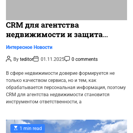
CRM для агентства
недвижимости и защита
данных клиентов
C
Интересное
Новости
a
P
P
P
By
teditor
01.11.2025
0 comments
t
o
o
o
s
s
s
e
t
t
t
В сфере недвижимости доверие формируется не
g
A
D
C
только качеством сервиса, но и тем, как
u
a
o
o
t
t
m
обрабатывается персональная информация, поэтому
r
h
e
m
CRM для агентства недвижимости становится
o
e
i
r
n
инструментом ответственности, а
e
t
s
E
1 min read
s