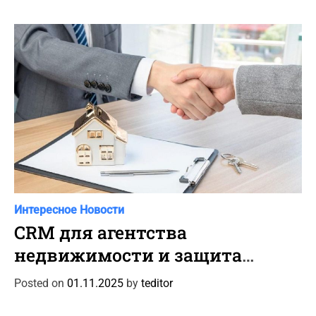
r
i
e
s
C
Интересное
Новости
a
CRM для агентства
t
недвижимости и защита
e
данных клиентов
g
Posted on
01.11.2025
by
teditor
o
r