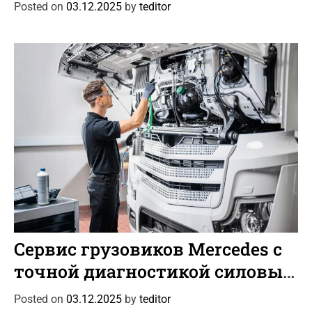
g
Posted on
03.12.2025
by
teditor
o
r
i
e
s
C
Интересное
Новости
a
Сервис грузовиков Mercedes с
t
точной диагностикой силовых
e
узлов
g
Posted on
03.12.2025
by
teditor
o