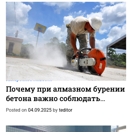
i
e
s
C
Интересное
Новости
a
Почему при алмазном бурении
t
бетона важно соблюдать
e
угловое позиционирование
g
Posted on
04.09.2025
by
teditor
o
установки для точного
r
прохождения арматуры
i