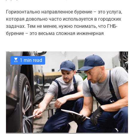
o
o
o
s
s
s
e
t
t
t
Горизонтально направленное бурение – это услуга,
g
A
D
C
которая довольно часто используется в городских
u
a
o
o
t
t
m
задачах. Тем не менее, нужно понимать, что ГНБ-
r
h
e
m
бурение – это весьма сложная инженерная
o
e
i
r
n
e
t
s
E
1 min read
s
t
i
m
a
t
e
d
r
e
a
d
t
i
m