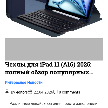
i
m
e
Чехлы для iPad 11 (A16) 2025:
полный обзор популярных
новинок
C
Интересное
Новости
a
P
P
P
By
editors
22.04.2026
0 comments
t
o
o
o
s
s
s
e
t
t
t
Различные девайсы сегодня просто заполонили
g
A
D
C