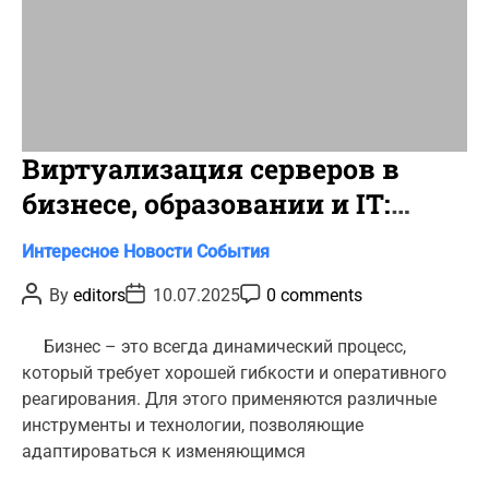
Виртуализация серверов в
бизнесе, образовании и IT:
зачем это нужно и как
C
Интересное
Новости
События
работает?
a
P
P
P
By
editors
10.07.2025
0 comments
t
o
o
o
s
s
s
e
t
t
t
Бизнес – это всегда динамический процесс,
g
A
D
C
который требует хорошей гибкости и оперативного
u
a
o
o
t
t
m
реагирования. Для этого применяются различные
r
h
e
m
инструменты и технологии, позволяющие
o
e
i
r
n
адаптироваться к изменяющимся
e
t
s