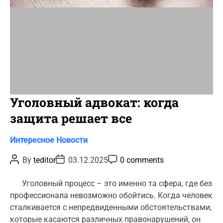
Уголовный адвокат: когда
защита решает все
C
Интересное
Новости
a
P
P
P
By
teditor
03.12.2025
0 comments
t
o
o
o
s
s
s
e
t
t
t
Уголовный процесс – это именно та сфера, где без
g
A
D
C
профессионала невозможно обойтись. Когда человек
u
a
o
o
t
t
m
сталкивается с непредвиденными обстоятельствами,
r
h
e
m
которые касаются различных правонарушений, он
o
e