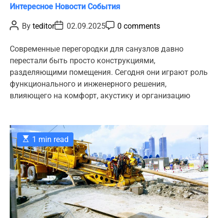
пространство и снизить
C
Интересное
Новости
События
уровень шума в
a
P
P
P
By
teditor
02.09.2025
0 comments
общественных помещениях
t
o
o
o
s
s
s
e
t
t
t
Современные перегородки для санузлов давно
g
A
D
C
перестали быть просто конструкциями,
u
a
o
o
t
t
m
разделяющими помещения. Сегодня они играют роль
r
h
e
m
функционального и инженерного решения,
o
e
i
r
n
влияющего на комфорт, акустику и организацию
e
t
s
E
1 min read
s
t
i
m
a
t
e
d
r
e