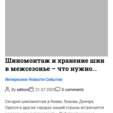
e
Шиномонтаж и хранение шин
в межсезонье – что нужно
знать
C
Интересное
Новости
События
a
P
P
P
By
editors
21.07.2025
0 comments
t
o
o
o
s
s
s
e
t
t
t
Сегодня шиномонтаж в Киеве, Львове, Днепре,
g
A
D
C
Одессе и других городах нашей страны встречается
u
a
o
o
t
t
m