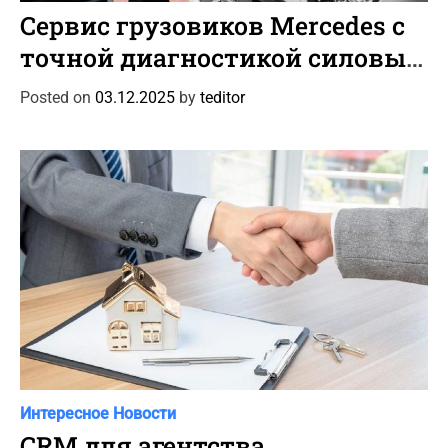
a
Сервис грузовиков Mercedes с
t
точной диагностикой силовых
e
узлов
g
Posted on
03.12.2025
by
teditor
o
r
i
e
s
C
Интересное
Новости
a
CRM для агентства