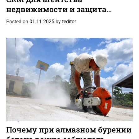
t
недвижимости и защита
e
данных клиентов
g
Posted on
01.11.2025
by
teditor
o
r
i
e
s
C
Интересное
Новости
a
Почему при алмазном бурении
t