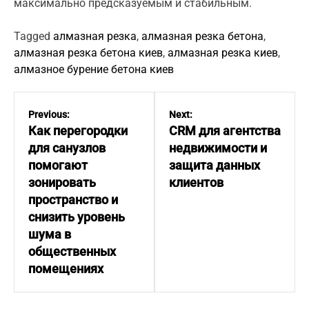
максимально предсказуемым и стабильным.
Tagged
алмазная резка
,
алмазная резка бетона
,
алмазная резка бетона киев
,
алмазная резка киев
,
алмазное бурение бетона киев
Н
а
Previous:
Next:
в
Как перегородки
CRM для агентства
и
для санузлов
недвижимости и
г
помогают
защита данных
а
зонировать
клиентов
ц
пространство и
и
снизить уровень
я
шума в
п
общественных
о
помещениях
з
а