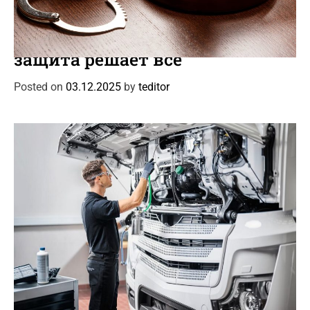
C
Интересное
Новости
a
Уголовный адвокат: когда
t
защита решает все
e
g
Posted on
03.12.2025
by
teditor
o
r
i
e
s
C
Интересное
Новости