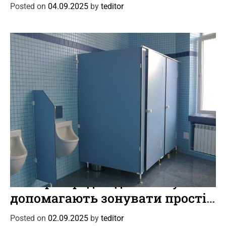
дотримуватися кутового
g
Posted on
04.09.2025
by
teditor
o
позиціонування установки
r
для точного проходження
i
арматури
e
s
C
Новини
Цікаве
a
Як перегородки для санвузлів
t
допомагають зонувати простір
e
і знизити рівень шуму в
g
Posted on
02.09.2025
by
teditor
o