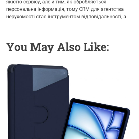
якістю сервісу, але й тим, як обробляється
u
a
o
o
t
t
m
персональна інформація, тому CRM для агентства
r
h
e
m
нерухомості стає інструментом відповідальності, а
o
e
i
r
n
e
t
s
You May Also Like: