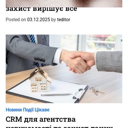
t
захист вирішує все
e
g
Posted on
03.12.2025
by
teditor
o
r
i
e
s
C
Новини
Події
Цікаве
a
CRM для агентства
t