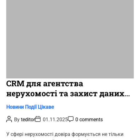
i
m
e
CRM для агентства
нерухомості та захист даних
клієнтів
C
Новини
Події
Цікаве
a
P
P
P
By
teditor
01.11.2025
0 comments
t
o
o
o
s
s
s
e
t
t
t
У сфері нерухомості довіра формується не тільки
g
A
D
C