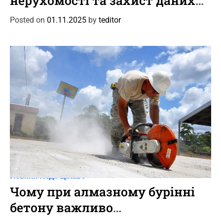
нерухомості та захист даних
e
клієнтів
g
Posted on
01.11.2025
by
teditor
o
r
i
e
s
C
Новини
Події
Цікаве
a
Чому при алмазному бурінні
t
бетону важливо
e