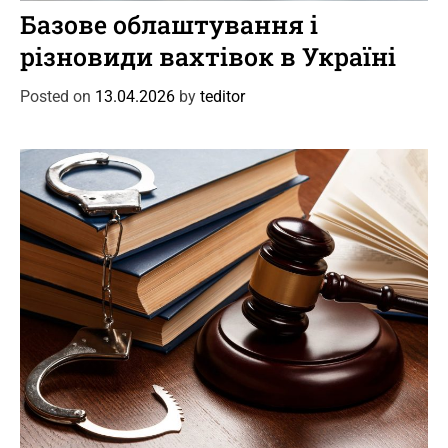
a
Базове облаштування і
t
різновиди вахтівок в Україні
e
g
Posted on
13.04.2026
by
teditor
o
r
i
e
s
C
Новини
Події
a
Кримінальний адвокат: коли