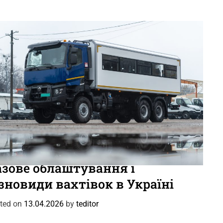
вини
Цікаве
азове облаштування і
зновиди вахтівок в Україні
ted on
13.04.2026
by
teditor