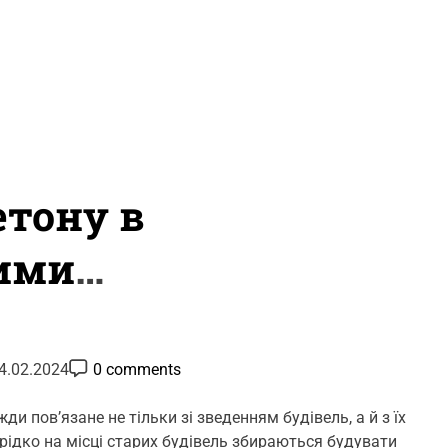
тону в
ними
P
4.02.2024
0 comments
o
s
t
ди пов’язане не тільки зі зведенням будівель, а й з їх
C
рідко на місці старих будівель збираються будувати
o