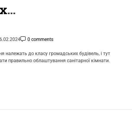
х
в офісах
P
6.02.2024
0 comments
o
s
t
я належать до класу громадських будівель, і тут
C
ати правильно облаштування санітарної кімнати.
o
m
m
e
n
t