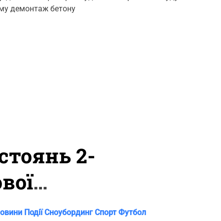
m
ому демонтаж бетону
m
e
n
t
стоянь 2-
вої
карпаття з
овини
Події
Сноубординг
Спорт
Футбол