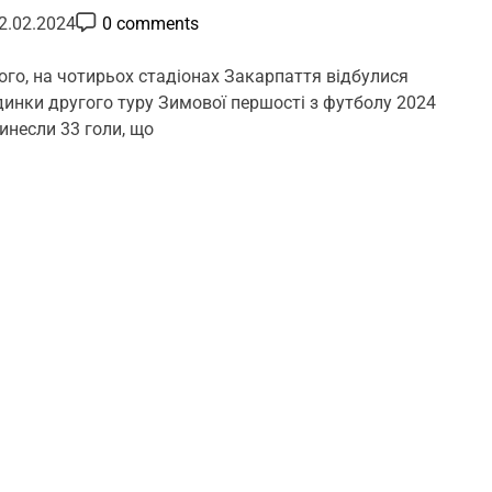
P
2.02.2024
0 comments
o
s
t
ого, на чотирьох стадіонах Закарпаття відбулися
C
инки другого туру Зимової першості з футболу 2024
o
m
ринесли 33 голи, що
m
e
n
t