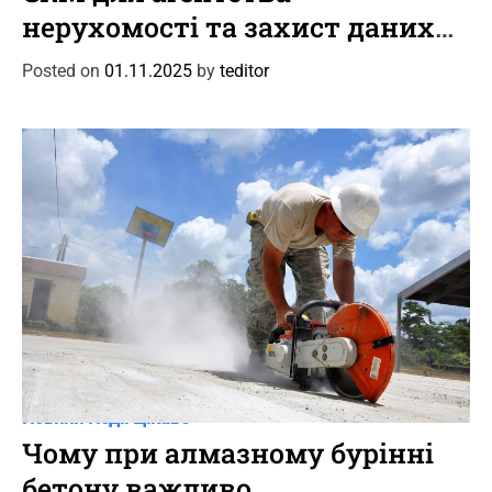
t
нерухомості та захист даних
e
клієнтів
g
Posted on
01.11.2025
by
teditor
o
r
i
e
s
C
Новини
Події
Цікаве
a
Чому при алмазному бурінні
t
бетону важливо