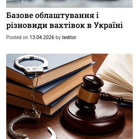
C
Новини
Цікаве
a
Базове облаштування і
t
різновиди вахтівок в Україні
e
g
Posted on
13.04.2026
by
teditor
o
r
i
e
s
C
Новини
Події