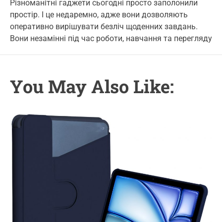
t
t
t
Різноманітні гаджети сьогодні просто заполонили
g
A
D
C
простір. І це недаремно, адже вони дозволяють
u
a
o
o
t
t
m
оперативно вирішувати безліч щоденних завдань.
r
h
e
m
Вони незамінні під час роботи, навчання та перегляду
o
e
i
r
n
e
t
s
You May Also Like: