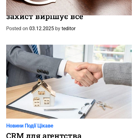
a
Кримінальний адвокат: коли
t
захист вирішує все
e
g
Posted on
03.12.2025
by
teditor
o
r
i
e
s
C
Новини
Події
Цікаве
a
CRM для агентства