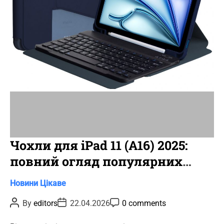
t
i
m
e
Чохли для iPad 11 (A16) 2025:
повний огляд популярних
новинок
C
Новини
Цікаве
a
P
P
P
By
editors
22.04.2026
0 comments
t
o
o
o
s
s
s
e