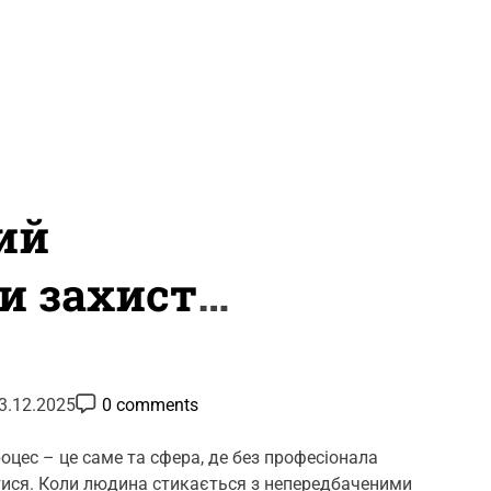
ий
и захист
P
3.12.2025
0 comments
o
s
t
цес – це саме та сфера, де без професіонала
C
ися. Коли людина стикається з непередбаченими
o