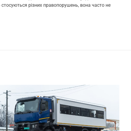
m
 стосуються різних правопорушень, вона часто не
m
e
n
t