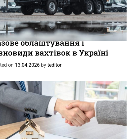
вини
Цікаве
азове облаштування і
зновиди вахтівок в Україні
ted on
13.04.2026
by
teditor