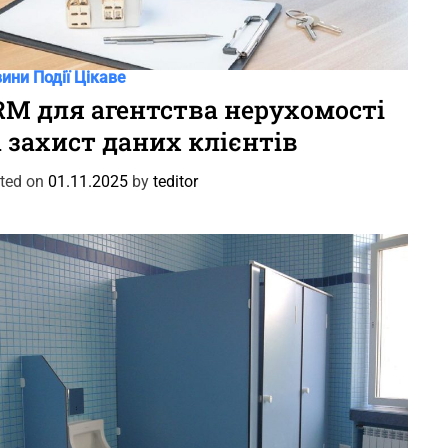
вини
Події
Цікаве
RM для агентства нерухомості
а захист даних клієнтів
ted on
01.11.2025
by
teditor