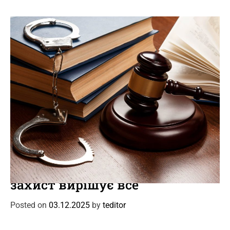
r
i
e
s
C
Новини
Події
a
Кримінальний адвокат: коли
t
захист вирішує все
e
g
Posted on
03.12.2025
by
teditor
o
r