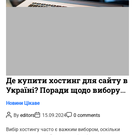
i
m
e
Де купити хостинг для сайту в
Україні? Поради щодо вибору
хостинг провайдера
C
Новини
Цікаве
a
P
P
P
By
editors
15.09.2024
0 comments
t
o
o
o
s
s
s
e
t
t
t
Вибір хостингу часто є важким вибором, оскільки
g
A
D
C