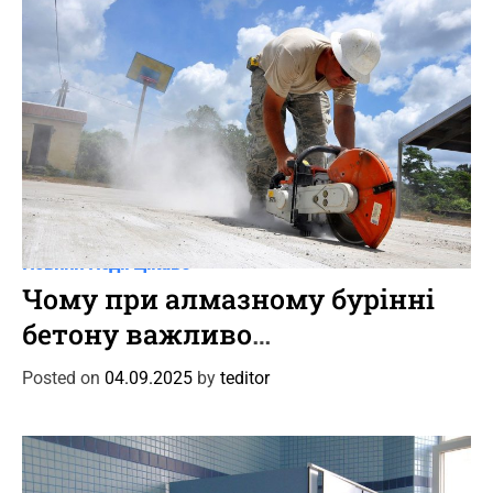
e
s
C
Новини
Події
Цікаве
a
Чому при алмазному бурінні
t
бетону важливо
e
дотримуватися кутового
g
Posted on
04.09.2025
by
teditor
o
позиціонування установки
r
для точного проходження
i
арматури
e