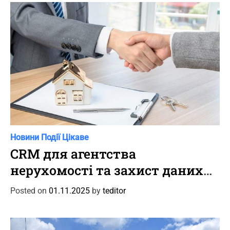
i
e
s
C
Новини
Події
Цікаве
a
CRM для агентства
t
нерухомості та захист даних
e
клієнтів
g
Posted on
01.11.2025
by
teditor
o
r
i