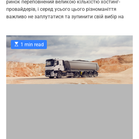
ринок переповнений великою кількістю хостинг-
u
a
o
o
t
t
m
провайдерів, і серед усього цього різноманіття
r
h
e
m
важливо не заплутатися та зупинити свій вибір на
o
e
i
r
n
e
t
s
E
1 min read
s
t
i
m
a
t
e
d
r
e
a
d
t
i
m
e