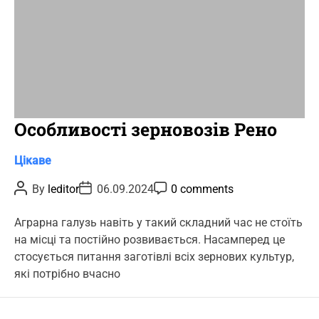
Особливості зерновозів Рено
C
Цікаве
a
P
P
P
By
leditor
06.09.2024
0 comments
t
o
o
o
s
s
s
e
t
t
t
Аграрна галузь навіть у такий складний час не стоїть
g
A
D
C
на місці та постійно розвивається. Насамперед це
u
a
o
o
t
t
m
стосується питання заготівлі всіх зернових культур,
r
h
e
m
які потрібно вчасно
o
e
i
r
n
e
t
s