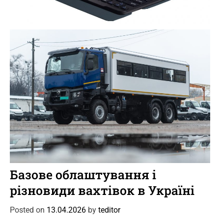
Posted on
22.04.2026
by
editors
o
r
i
e
s
C
Новини
Цікаве
a
Базове облаштування і
t
різновиди вахтівок в Україні
e
g
Posted on
13.04.2026
by
teditor
o