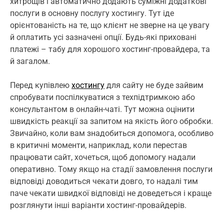
хитрощів і автоматично додають суміжні додаткові
послуги в основну послугу хостингу. Тут іде
орієнтованість на те, що клієнт не зверне на це увагу
й оплатить усі зазначені опції. Будь-які приховані
платежі – табу для хорошого хостинг-провайдера, та
й загалом.
Перед купівлею
хостингу
для сайту не буде зайвим
спробувати поспілкуватися з техпідтримкою або
консультантом в онлайн-чаті. Тут можна оцінити
швидкість реакції за запитом на якість його обробки.
Звичайно, коли вам знадобиться допомога, особливо
в критичні моменти, наприклад, коли перестав
працювати сайт, хочеться, щоб допомогу надали
оперативно. Тому якщо на стадії замовлення послуги
відповіді доводиться чекати довго, то надалі тим
паче чекати швидкої відповіді не доведеться і краще
розглянути інші варіанти хостинг-провайдерів.