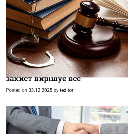
C
Новини
Події
a
Кримінальний адвокат: коли
t
захист вирішує все
e
g
Posted on
03.12.2025
by
teditor
o
r
i
e
s