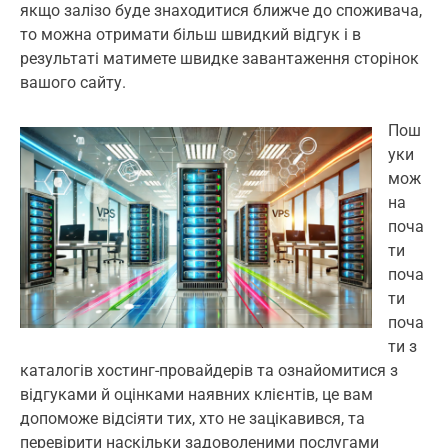
якщо залізо буде знаходитися ближче до споживача,
то можна отримати більш швидкий відгук і в
результаті матимете швидке завантаження сторінок
вашого сайту.
Пош
уки
мож
на
поча
ти
поча
ти
поча
ти з
каталогів хостинг-провайдерів та ознайомитися з
відгуками й оцінками наявних клієнтів, це вам
допоможе відсіяти тих, хто не зацікавився, та
перевірити наскільки задоволеними послугами