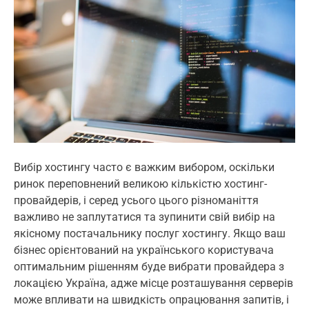
i
m
a
t
e
d
r
e
a
d
t
i
m
e
Вибір хостингу часто є важким вибором, оскільки
ринок переповнений великою кількістю хостинг-
провайдерів, і серед усього цього різноманіття
важливо не заплутатися та зупинити свій вибір на
якісному постачальнику послуг хостингу. Якщо ваш
бізнес орієнтований на українського користувача
оптимальним рішенням буде вибрати провайдера з
локацією Україна, адже місце розташування серверів
може впливати на швидкість опрацювання запитів, і