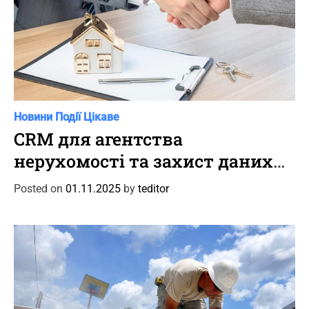
C
Новини
Події
Цікаве
a
CRM для агентства
t
нерухомості та захист даних
e
клієнтів
g
Posted on
01.11.2025
by
teditor
o
r
i
e
s