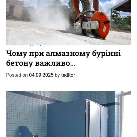
C
Новини
Події
Цікаве
a
Чому при алмазному бурінні
t
бетону важливо
e
дотримуватися кутового
g
Posted on
04.09.2025
by
teditor
o
позиціонування установки
r
для точного проходження
i
арматури
e
s