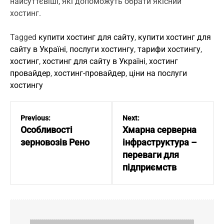
найсуттєвіші, які допоможуть обрати якісний
хостинг.
Tagged
купити хостинг для сайту
,
купити хостинг для
сайту в Україні
,
послуги хостингу
,
тарифи хостингу
,
хостинг
,
хостинг для сайту в Україні
,
хостинг
провайдер
,
хостинг-провайдер
,
ціни на послуги
хостингу
Н
а
Previous:
Next:
в
Особливості
Хмарна серверна
і
зерновозів Рено
інфраструктура –
г
переваги для
а
підприємств
ц
і
я
з