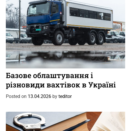
s
C
Новини
Цікаве
a
Базове облаштування і
t
різновиди вахтівок в Україні
e
g
Posted on
13.04.2026
by
teditor
o
r
i
e
s