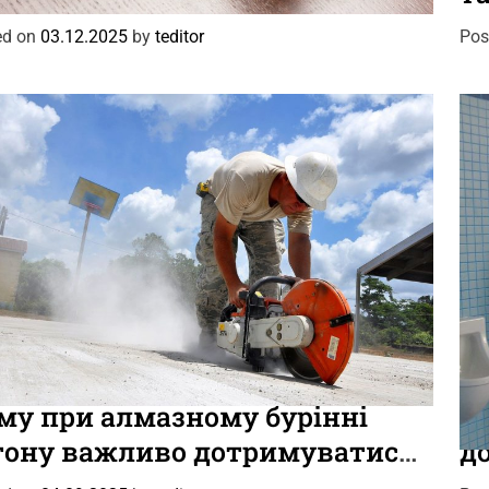
e
g
ed on
03.12.2025
by
teditor
Pos
o
r
i
e
s
C
ни
Події
Цікаве
Но
a
му при алмазному бурінні
Я
t
тону важливо дотримуватися
д
e
тового позиціонування
з
g