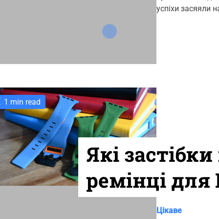
o
t
t
успіхи засяяли н
r
h
e
o
i
r
e
s
1 min read
Які застібк
ремінці для
C
Цікаве