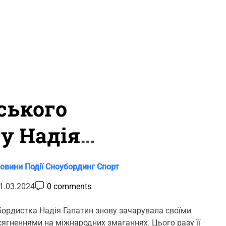
ського
у Надія
овини
Події
Сноубординг
Спорт
P
1.03.2024
0 comments
o
s
t
бордистка Надія Гапатин знову зачарувала своїми
C
гненнями на міжнародних змаганнях. Цього разу її
o