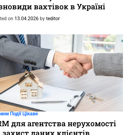
зновиди вахтівок в Україні
ted on
13.04.2026
by
teditor
вини
Події
Цікаве
RM для агентства нерухомості
а захист даних клієнтів