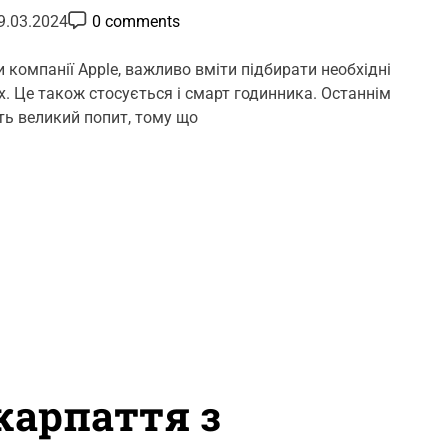
P
9.03.2024
0 comments
o
s
t
компанії Аpple, важливо вміти підбирати необхідні
C
х. Це також стосується і смарт годинника. Останнім
o
m
ь великий попит, тому що
m
e
n
t
карпаття з