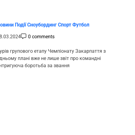
кі
овини
Події
Сноубординг
Спорт
Футбол
P
8.03.2024
0 comments
o
s
t
урів групового етапу Чемпіонату Закарпаття з
C
дньому плані вже не лише звіт про командні
o
m
інтригуюча боротьба за звання
m
e
n
t