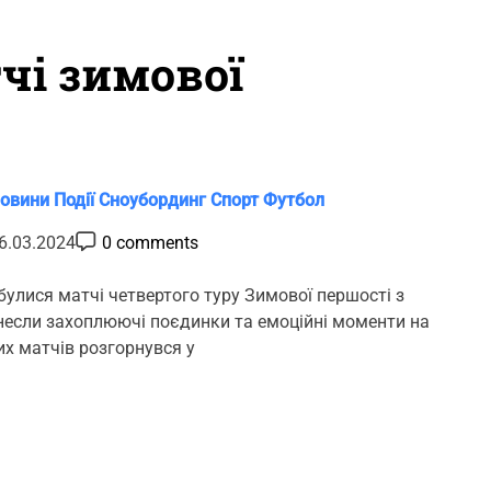
тчі зимової
овини
Події
Сноубординг
Спорт
Футбол
P
6.03.2024
0 comments
o
s
t
булися матчі четвертого туру Зимової першості з
C
инесли захоплюючі поєдинки та емоційні моменти на
o
m
ких матчів розгорнувся у
m
e
n
t