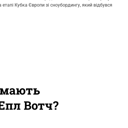
m
а етапі Кубка Європи зі сноубордингу, який відбувся
m
e
n
t
и мають
 Епл Вотч?