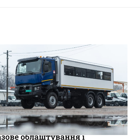
вини
Цікаве
азове облаштування і