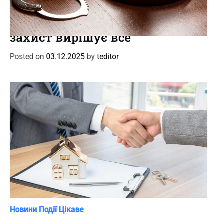
C
Новини
Події
a
Кримінальний адвокат: коли
t
захист вирішує все
e
g
Posted on
03.12.2025
by
teditor
o
r
i
e
s
C
Новини
Події
Цікаве