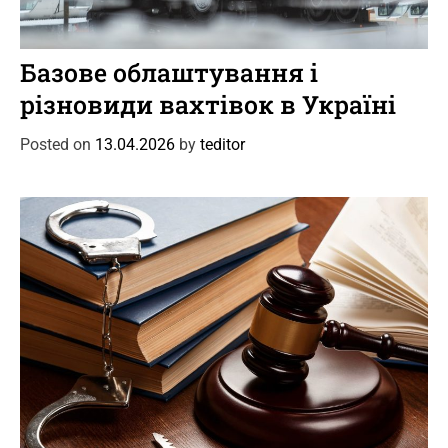
C
Новини
Цікаве
a
Базове облаштування і
t
різновиди вахтівок в Україні
e
g
Posted on
13.04.2026
by
teditor
o
r
i
e
s