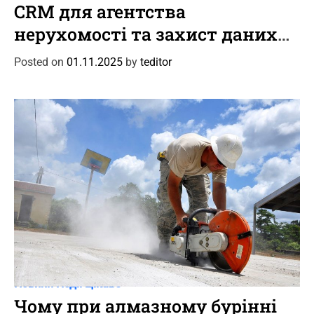
a
CRM для агентства
t
нерухомості та захист даних
e
клієнтів
g
Posted on
01.11.2025
by
teditor
o
r
i
e
s
C
Новини
Події
Цікаве
a
Чому при алмазному бурінні