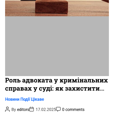
a
d
t
i
m
e
Роль адвоката у кримінальних
справах у суді: як захистити
свої права
C
Новини
Події
Цікаве
a
P
P
P
By
editors
17.02.2025
0 comments
t
o
o
o