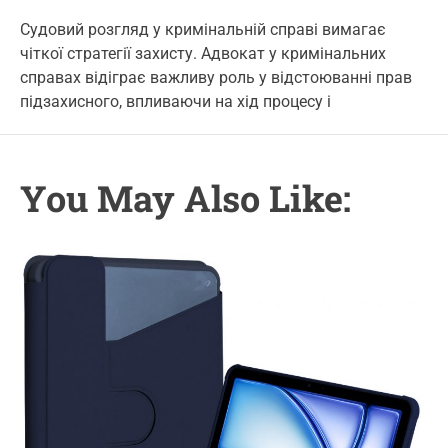
s
s
s
e
t
t
t
Судовий розгляд у кримінальній справі вимагає
g
A
D
C
чіткої стратегії захисту. Адвокат у кримінальних
u
a
o
o
t
t
m
справах відіграє важливу роль у відстоюванні прав
r
h
e
m
підзахисного, впливаючи на хід процесу і
o
e
i
r
n
e
t
s
You May Also Like: