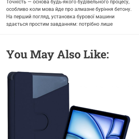
арматури
t
t
t
Точність — основа будь-якого будівельного процесу,
g
A
D
C
особливо коли мова йде про алмазне буріння бетону.
u
a
o
o
t
t
m
На перший погляд, установка бурової машини
r
h
e
m
здається простим завданням: потрібно лише
o
e
i
r
n
e
t
s
You May Also Like: