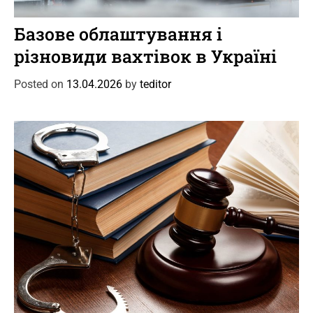
C
Новини
Цікаве
a
Базове облаштування і
t
різновиди вахтівок в Україні
e
g
Posted on
13.04.2026
by
teditor
o
r
i
e
s
C
Новини
Події