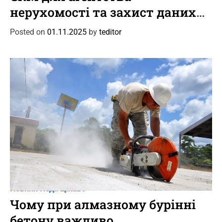
t
нерухомості та захист даних
e
клієнтів
g
Posted on
01.11.2025
by
teditor
o
r
i
e
s
C
Новини
Події
Цікаве
a
Чому при алмазному бурінні
t
бетону важливо