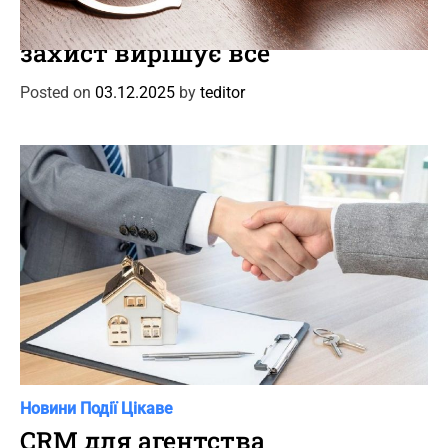
a
Кримінальний адвокат: коли
t
захист вирішує все
e
g
Posted on
03.12.2025
by
teditor
o
r
i
e
s
C
Новини
Події
Цікаве
a
CRM для агентства