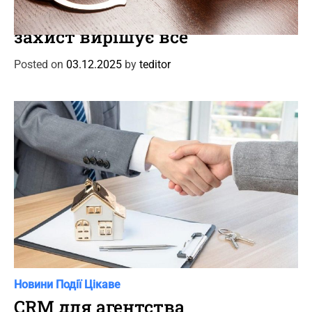
a
Кримінальний адвокат: коли
t
захист вирішує все
e
g
Posted on
03.12.2025
by
teditor
o
r
i
e
s
C
Новини
Події
Цікаве
a
CRM для агентства