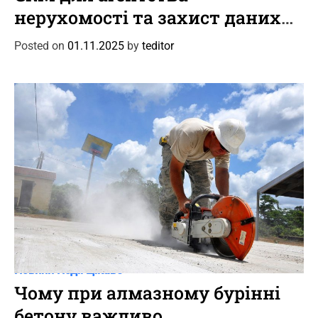
t
нерухомості та захист даних
e
клієнтів
g
Posted on
01.11.2025
by
teditor
o
r
i
e
s
C
Новини
Події
Цікаве
a
Чому при алмазному бурінні
t
бетону важливо