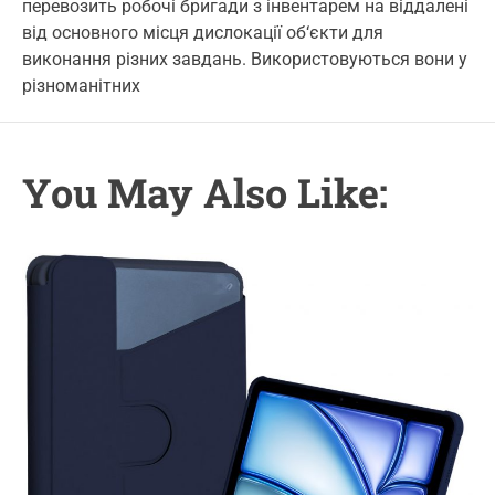
перевозить робочі бригади з інвентарем на віддалені
u
a
o
o
t
t
m
від основного місця дислокації об‘єкти для
r
h
e
m
виконання різних завдань. Використовуються вони у
o
e
i
r
n
різноманітних
e
t
s
You May Also Like: