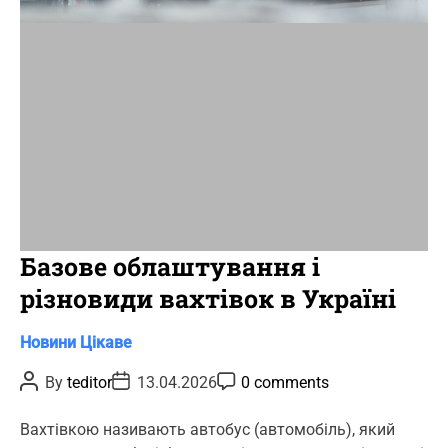
i
m
e
Базове облаштування і
різновиди вахтівок в Україні
C
Новини
Цікаве
a
P
P
P
By
teditor
13.04.2026
0 comments
t
o
o
o
s
s
s
e
t
t
t
Вахтівкою називають автобус (автомобіль), який
g
A
D
C