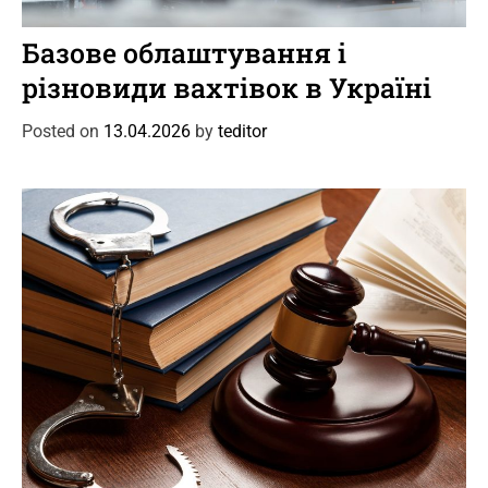
C
Новини
Цікаве
a
Базове облаштування і
t
різновиди вахтівок в Україні
e
g
Posted on
13.04.2026
by
teditor
o
r
i
e
s
C
Новини
Події