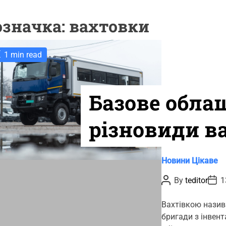
означка:
вахтовки
1 min read
Базове обла
різновиди ва
Україні
C
Новини
Цікаве
a
P
P
By
teditor
1
t
o
o
s
s
e
t
t
Вахтівкою назив
g
A
D
бригади з інвент
u
a
o