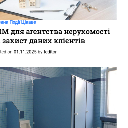
вини
Події
Цікаве
RM для агентства нерухомості
а захист даних клієнтів
ted on
01.11.2025
by
teditor