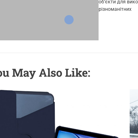
t
t
об‘єкти для вик
r
h
e
різноманітних
o
i
r
e
s
u May Also Like: