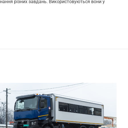
m
онання різних завдань. Використовуються вони у
m
e
n
t