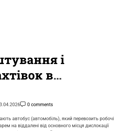
штування і
хтівок в
P
3.04.2026
0 comments
o
s
t
ають автобус (автомобіль), який перевозить робочі
C
арем на віддалені від основного місця дислокації
o