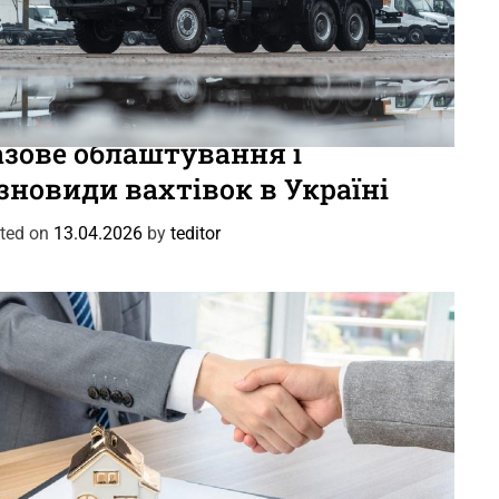
вини
Цікаве
азове облаштування і
зновиди вахтівок в Україні
ted on
13.04.2026
by
teditor