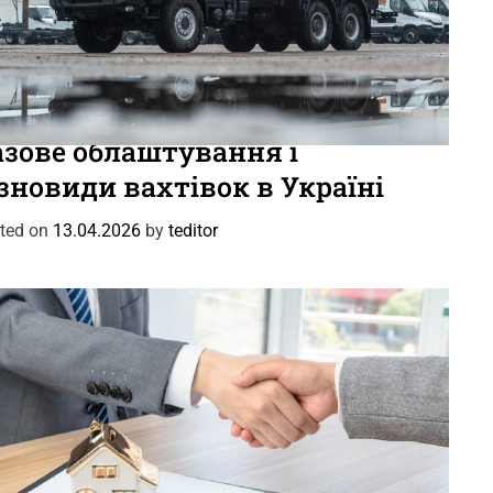
вини
Цікаве
азове облаштування і
зновиди вахтівок в Україні
ted on
13.04.2026
by
teditor