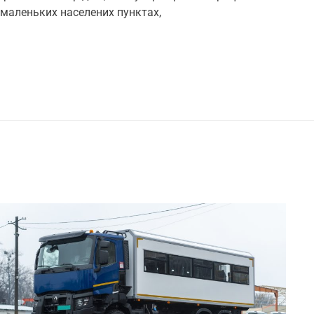
m
в маленьких населених пунктах,
m
e
n
t