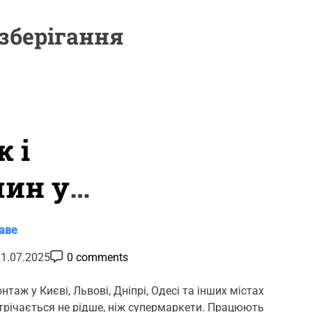
зберігання
 і
шин у
– що
аве
ати
P
1.07.2025
0 comments
o
s
t
таж у Києві, Львові, Дніпрі, Одесі та інших містах
C
стрічається не рідше, ніж супермаркети. Працюють
o