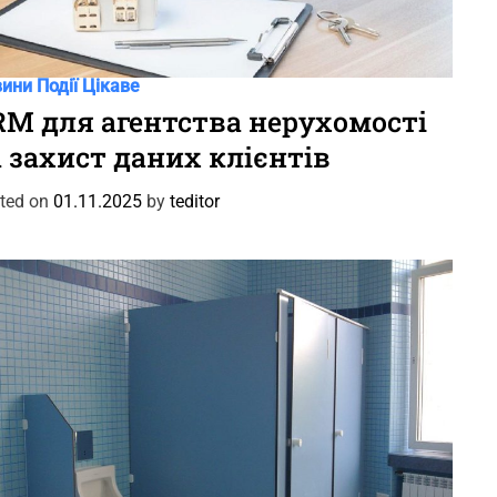
вини
Події
Цікаве
RM для агентства нерухомості
а захист даних клієнтів
ted on
01.11.2025
by
teditor