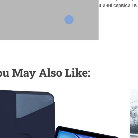
o
t
t
шинні сервіси і 
r
h
e
o
i
r
e
s
u May Also Like: