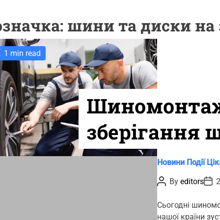
означка:
шини та диски на 
1 min read
Шиномонтаж
зберігання 
міжсезоння 
C
Новини
Події
Цік
a
потрібно зн
P
P
By
editors
2
t
o
o
s
s
e
t
t
Сьогодні шиномон
g
A
D
нашої країни зу
u
a